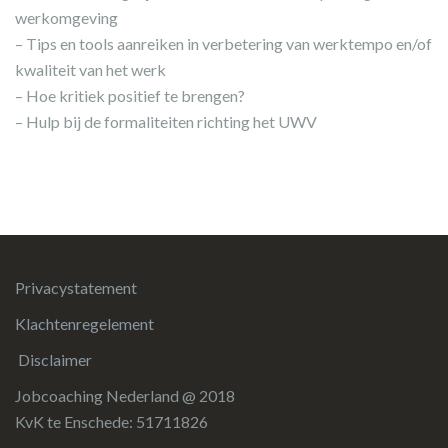
werkomgeving
– Tips en tools aanreiken in verbetering van werktempo en/of
kwaliteit van het werk
– Hoe kritiek positief te brengen?
– Hulp bij de formaliteiten richting het UWV
Privacystatement
Klachtenregelement
Disclaimer
Jobcoaching Nederland @ 2018
KvK te Enschede: 51711826